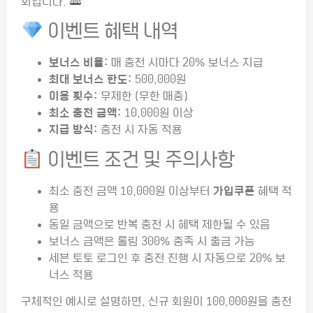
회입니다.
이벤트 혜택 내역
보너스 비율:
매 충전 시마다 20% 보너스 지급
최대 보너스 한도:
500,000원
이용 횟수:
무제한 (무한 매충)
최소 충전 금액:
10,000원 이상
지급 방식:
충전 시 자동 적용
이벤트 조건 및 주의사항
최소 충전 금액 10,000원 이상부터
가입쿠폰
혜택 적
용
동일 금액으로 반복 충전 시 혜택 제한될 수 있음
보너스 금액은 롤링 300% 충족 시 출금 가능
세븐 토토 로그인 후 충전 진행 시 자동으로 20% 보
너스 적용
구체적인 예시로 설명하면, 신규 회원이 100,000원을 충전