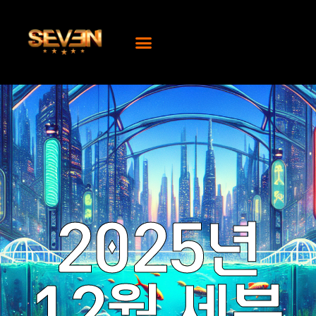
2025년
12월 세븐