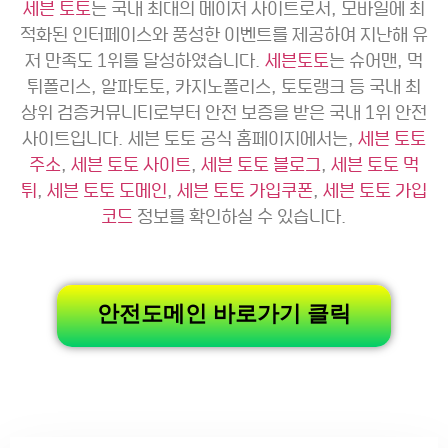
세븐 토토
는 국내 최대의 메이저 사이트로서, 모바일에 최
적화된 인터페이스와 풍성한 이벤트를 제공하여 지난해 유
저 만족도 1위를 달성하였습니다.
세븐토토
는 슈어맨, 먹
튀폴리스, 알파토토, 카지노폴리스, 토토랭크 등 국내 최
상위 검증커뮤니티로부터 안전 보증을 받은 국내 1위 안전
사이트입니다. 세븐 토토 공식 홈페이지에서는,
세븐 토토
주소
,
세븐 토토 사이트
,
세븐 토토 블로그
,
세븐 토토 먹
튀
,
세븐 토토 도메인
,
세븐 토토 가입쿠폰
,
세븐 토토 가입
코드
정보를 확인하실 수 있습니다.
안전도메인 바로가기 클릭