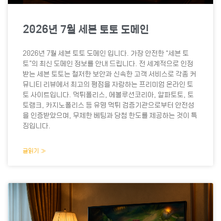
2026년 7월 세븐 토토 도메인
2026년 7월 세븐 토토 도메인 입니다. 가장 안전한 “세븐 토
토”의 최신 도메인 정보를 안내 드립니다. 전 세계적으로 인정
받는 세븐 토토는 철저한 보안과 신속한 고객 서비스로 각종 커
뮤니티 리뷰에서 최고의 평점을 자랑하는 프리미엄 온라인 토
토 사이트입니다. 먹튀폴리스, 에볼루션코리아, 알파토토, 토
토랭크, 카지노폴리스 등 유명 먹튀 검증기관으로부터 안전성
을 인증받았으며, 무제한 베팅과 당첨 한도를 제공하는 것이 특
징입니다.
글읽기 »