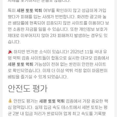
자체를 포기하시는 분들도 많습니다.
특히
세븐 토토 먹튀
여부를 확인하지 않고 성급하게 가입
했다가 피해를 입는 사례가 빈번합니다. 화려한 광고와 높
은 배당률에 현혹되어 검증되지 않은 사이트를 이용하다 보
면 소중한 자금을 잃을 수 있습니다. 또한 개인정보 보호가
제대로 이루어지지 않아 2차 피해까지 발생하는 경우도 있
습니다.
하지만 반가운 소식이 있습니다! 2025년 11월 국내 유
명 먹튀 검증 사이트들이 합동으로 실시한 대규모 검증에서
세븐 토토 먹튀
가능성이 전혀 없는 완전히 안전한 사이트
로 확인되었습니다. 이제 더 이상 먹튀 걱정 없이 마음편히
베팅을 즐기실 수 있게 되었습니다.
안전도 평가
안전도 평가는
세븐 토토 먹튀
검증에서 가장 중요한 핵
심 영역입니다. 실제 입금 속도 테스트에서 세븐 토토는 평
균 2분 내 입금 처리가 완료되어 업계 최고 속도를 기록했