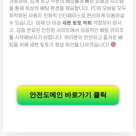
가능하며, 업계 최고 수준의 배당률과 빠른 입출금 시스템
을 통해 최상의 베팅 환경을 제공합니다. PC와 모바일 모두
최적화된 사용자 친화적 인터페이스로 편리하게 이용하실
수 있습니다. 이제 더 이상
세븐 토토 먹튀
걱정하지 마시
고, 검증 완료된 안전한 사이트에서 성공적인 베팅 라이프
를 시작해보시기 바랍니다. 여러분의 안전하고 즐거운 베
팅을 위해 세븐 토토가 항상 최선을 다하겠습니다!
안전도메인 바로가기 클릭