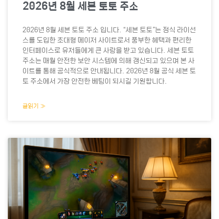
2026년 8월 세븐 토토 주소
2026년 8월 세븐 토토 주소 입니다. “세븐 토토”는 정식 라이선
스를 도입한 초대형 메이저 사이트로서 풍부한 혜택과 편리한
인터페이스로 유저들에게 큰 사랑을 받고 있습니다. 세븐 토토
주소는 매월 안전한 보안 시스템에 의해 갱신되고 있으며 본 사
이트를 통해 공식적으로 안내됩니다. 2026년 8월 공식 세븐 토
토 주소에서 가장 안전한 베팅이 되시길 기원합니다.
글읽기 »